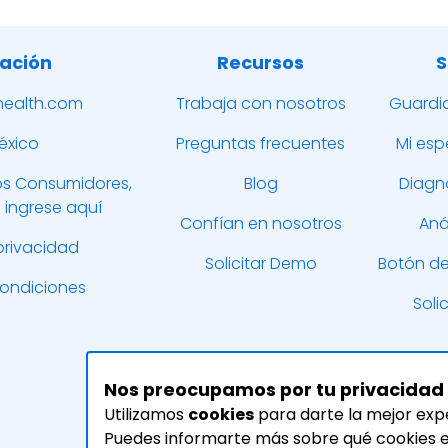
ación
Recursos
S
ealth.com
Trabaja con nosotros
Guardi
éxico
Preguntas frecuentes
Mi esp
los Consumidores,
Blog
Diagnó
 ingrese aquí
Confían en nosotros
Anál
 privacidad
Solicitar Demo
Botón de
condiciones
Soli
Nos preocupamos por tu privacidad
Utilizamos
cookies
para darte la mejor exp
Puedes informarte más sobre qué cookies es