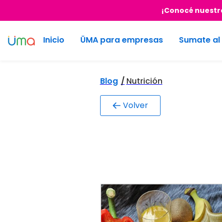
¡Conocé nuestra
Inicio
ÜMA para empresas
Sumate al
Blog
/
Nutrición
Volver