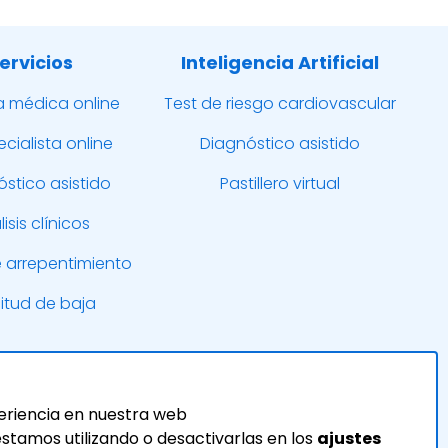
ervicios
Inteligencia Artificial
a médica online
Test de riesgo cardiovascular
ecialista online
Diagnóstico asistido
stico asistido
Pastillero virtual
isis clínicos
 arrepentimiento
citud de baja
eriencia en nuestra web
tamos utilizando o desactivarlas en los
ajustes