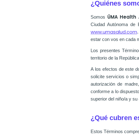
¿Quiénes som
ÜMA Health 
Somos
Ciudad Autónoma de Bu
www.umasalud.com
estar con vos en cada 
Los presentes Términos
territorio de la República
A los efectos de este d
solicite servicios o si
autorización de madre
conforme a lo dispuesto 
superior del niño/a y s
¿Qué cubren e
Estos Términos compr