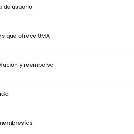
a de usuario
ios que ofrece ÜMA
elación y reembolso
ado
 membresías