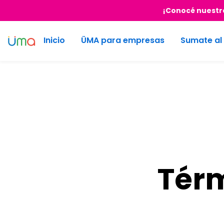
¡Conocé nuestra
Inicio
ÜMA para empresas
Sumate al
Térm