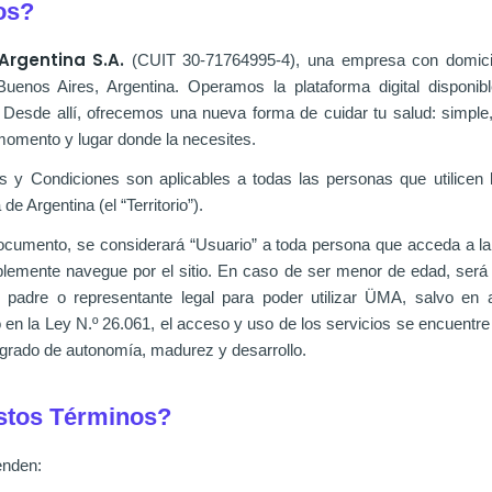
os?
Argentina S.A.
(CUIT 30-71764995-4), una empresa con domicil
enos Aires, Argentina. Operamos la plataforma digital disponibl
.
Desde allí, ofrecemos una nueva forma de cuidar tu salud: simple,
momento y lugar donde la necesites.
 y Condiciones son aplicables a todas las personas que utilicen l
 de Argentina (el “Territorio”).
ocumento, se considerará “Usuario” a toda persona que acceda a la 
mplemente navegue por el sitio. En caso de ser menor de edad, será
, padre o representante legal para poder utilizar ÜMA, salvo en 
en la Ley N.º 26.061, el acceso y uso de los servicios se encuentre j
u grado de autonomía, madurez y desarrollo.
stos Términos?
enden: