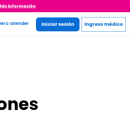
Más información
iero atender
Iniciar sesión
Ingreso médico
iones