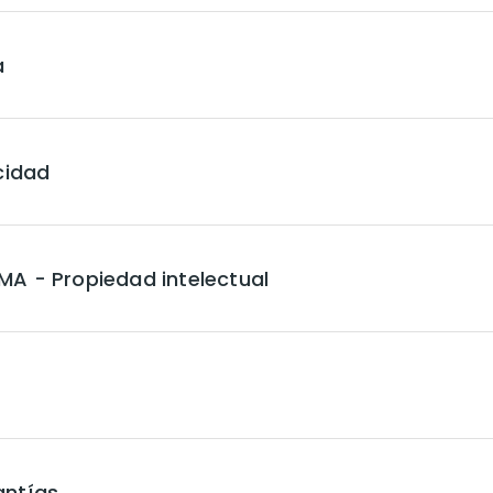
a
cidad
MA - Propiedad intelectual
antías