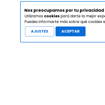
Nos preocupamos por tu privacidad
Utilizamos
cookies
para darte la mejor exp
Puedes informarte más sobre qué cookies es
AJUSTES
ACEPTAR
ación
Recursos
S
ealth.com
Trabaja con nosotros
Guardi
éxico
Preguntas frecuentes
Mi esp
los Consumidores,
Blog
Diagnó
 ingrese aquí
Confían en nosotros
Anál
 privacidad
Solicitar Demo
Botón de