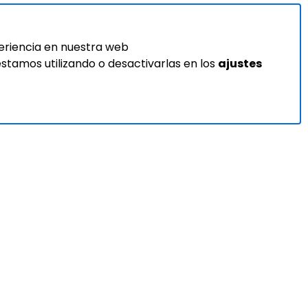
eriencia en nuestra web
tamos utilizando o desactivarlas en los
ajustes
ervicios
Inteligencia Artificial
a médica online
Test de riesgo cardiovascular
ecialista online
Diagnóstico asistido
stico asistido
Pastillero virtual
isis clínicos
 arrepentimiento